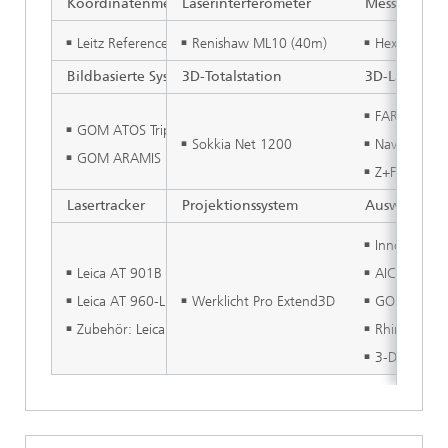
Koordinatenmessmaschine
Laserinterferometer
Messarm
Leitz Reference XI
Renishaw ML10 (40m)
Hexagon Ab
Bildbasierte Systeme
3D-Totalstation
3D-Lasersca
FARO Focus
GOM ATOS Triple Scan
Sokkia Net 1200
NavVis VLX
GOM ARAMIS
Z+F Imager
Lasertracker
Projektionssystem
Auswertesof
InnoMetric 
Leica AT 901B
AICON 3D S
Leica AT 960-LR
Werklicht Pro Extend3D
GOM Inspec
Zubehör: Leica T-Mac, Leica Absolut Scanner und T-Probe
Rhinoceros
3-Dim