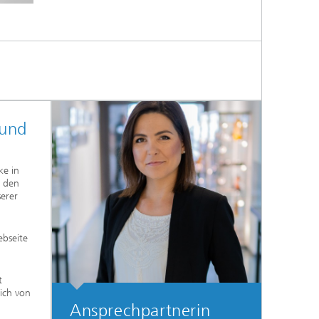
 und
ke in
d den
erer
ebseite
t
ich von
Ansprechpartnerin