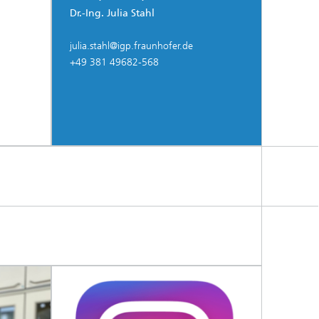
Dr.-Ing. Julia Stahl
julia.stahl@igp.fraunhofer.de
+49 381 49682-568