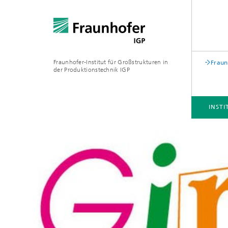
Fraunhofer-Institut für Großstrukturen in
Fraun
der Produktionstechnik IGP
INSTI
INSTITUT
KOMPETENZFELDER
INNOVATIONSFELDER
PUBLIKATIONEN
KONTAKT