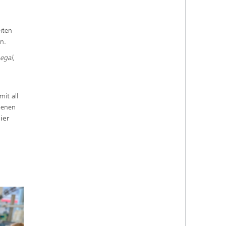
iten
n.
egal,
it all
denen
ier