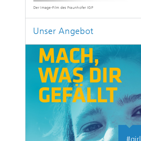
Der Image-Film des Fraunhofer IGP
Unser Angebot
#gir