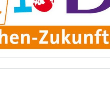
© Girls'Day/ Kompetenzz
Girls'Day Banner