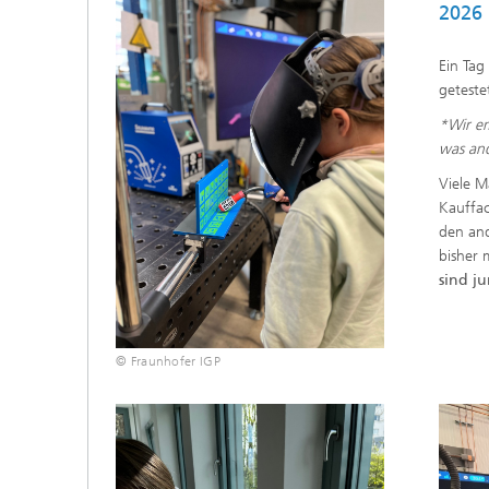
2026
Ein Tag
geteste
*Wir em
was and
Viele M
Kauffac
den and
bisher 
sind j
© Fraunhofer IGP