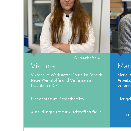
© Fraunhofer IGP
Viktoria
Mar
Viktoria ist Werkstoffprüferin im Bereich
Maria i
Neue Werkstoffe und Verfahren am
Arbeit
Fraunhofer IGP.
Verbind
Hier gehts zum Arbeitsbereich
Hier ge
Ausbildungsplatz zur Werkstoffprüfer:in
TECH