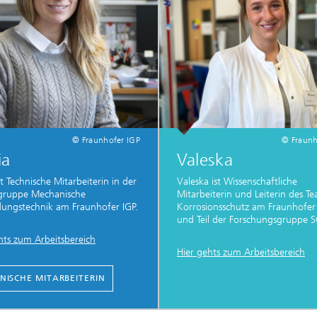
© Fraunhofer IGP
© Fraunh
ia
Valeska
st Technische Mitarbeiterin in der
Valeska ist Wissenschaftliche
sgruppe Mechanische
Mitarbeiterin und Leiterin des T
ungstechnik am Fraunhofer IGP.
Korrosionsschutz am Fraunhofer
und Teil der Forschungsgruppe S
hts zum Arbeitsbereich
Hier gehts zum Arbeitsbereich
NISCHE MITARBEITERIN