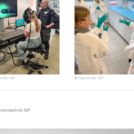
hofer IGP
© Fraunhofer IGP
ktionstechnik IGP