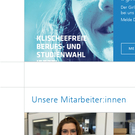
Der Gir
bei uns 
Melde D
ME
Unsere Mitarbeiter:innen