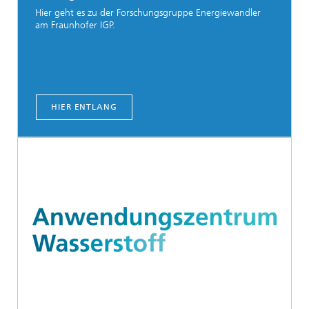
Hier geht es zu der Forschungsgruppe Energiewandler
am Fraunhofer IGP.
HIER ENTLANG