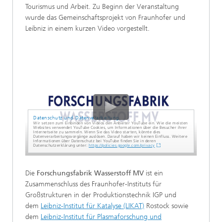
Tourismus und Arbeit. Zu Beginn der Veranstaltung
wurde das Gemeinschaftsprojekt von Fraunhofer und
Leibniz in einem kurzen Video vorgestellt.
Datenschutz und Datenverarbeitung
Wir setzen zum Einbinden von Videos den Anbieter YouTube ein. Wie die meisten
Websites verwendet YouTube Cookies, um Informationen über die Besucher ihrer
Internetseite zu sammeln. Wenn Sie das Video starten, könnte dies
Datenverarbeitungsvorgänge auslösen. Darauf haben wir keinen Einfluss. Weitere
Informationen über Datenschutz bei YouTube finden Sie in deren
Datenschutzerklärung unter:
https://policies.google.com/privacy
Die
Forschungsfabrik Wasserstoff MV
ist ein
Zusammenschluss des Fraunhofer-Instituts für
Großstrukturen in der Produktionstechnik IGP und
dem
Leibniz-Institut für Katalyse (LIKAT)
Rostock sowie
dem
Leibniz-Institut für Plasmaforschung und