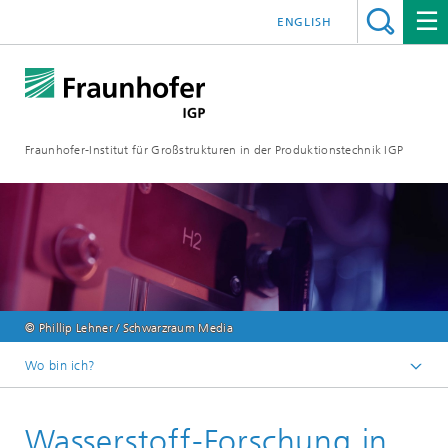
ENGLISH
Fraunhofer-Institut für Großstrukturen in der Produktionstechnik IGP
© Phillip Lehner / Schwarzraum Media
Wo bin ich?
Startseite
Wasserstoff-Forschung in
Innovationsfelder