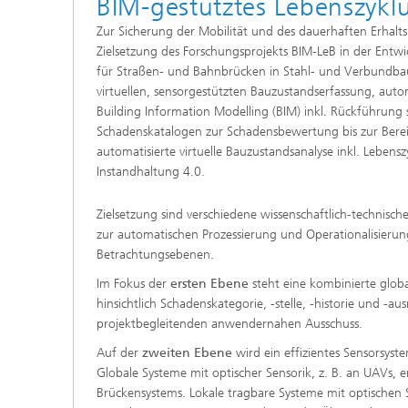
BIM-gestütztes Lebenszyk
Zur Sicherung der Mobilität und des dauerhaften Erhalts
Zielsetzung des Forschungsprojekts BIM-LeB in der Ent
für Straßen- und Bahnbrücken in Stahl- und Verbundbauw
virtuellen, sensorgestützten Bauzustandserfassung, au
Building Information Modelling (BIM) inkl. Rückführung 
Schadenskatalogen zur Schadensbewertung bis zur Berei
automatisierte virtuelle Bauzustandsanalyse inkl. Lebe
Instandhaltung 4.0.
Zielsetzung sind verschiedene wissenschaftlich-technis
zur automatischen Prozessierung und Operationalisierun
Betrachtungsebenen.
Im Fokus der
ersten Ebene
steht eine kombinierte glob
hinsichtlich Schadenskategorie, -stelle, -historie und 
projektbegleitenden anwendernahen Ausschuss.
Auf der
zweiten Ebene
wird ein effizientes Sensorsyste
Globale Systeme mit optischer Sensorik, z. B. an UAVs, 
Brückensystems. Lokale tragbare Systeme mit optischen 