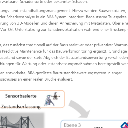
erwartbarer Schadensorte oder bekannter Schäden.
rtungs- und Instandhaltungsmanagement. Hierzu werden Bauwerksdaten,
 Schadensanalyse in ein BIM-System integriert. Bedeutsame Teilaspekte 
erierung von 3D-Modellen und deren Anreicherung mit Metadaten. Über ein
ve Vor-Ort-Unterstützung zur Schadenslokalisation während einer Brückenp
das zunächst traditionell auf der Basis reaktiver oder präventiver Wartun
 Predictive Maintenance für das Bauwerksmonitoring ergänzt. Grundlage i
auzustand sowie der stete Abgleich der Bauzustandsbewertung verschieden
hlungen für Wartung oder Instandsetzungsmaßnahmen bereitgestellt we
enen entwickelte, BIM-gestützte Bauzustandsbewertungssystem in enger
chusses an einer realen Brücke evaluiert.