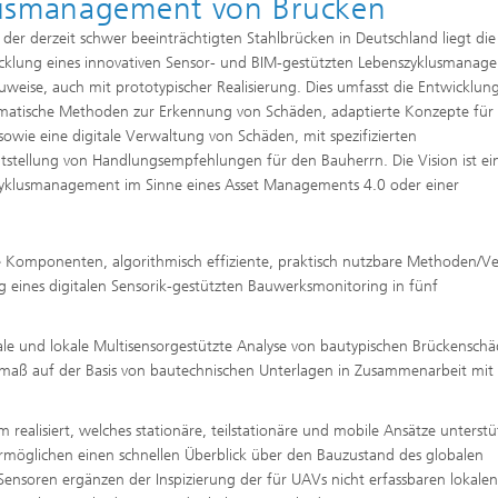
lusmanagement von Brücken
 der derzeit schwer beeinträchtigten Stahlbrücken in Deutschland liegt die
wicklung eines innovativen Sensor- und BIM-gestützten Lebenszyklusmanag
eise, auch mit prototypischer Realisierung. Dies umfasst die Entwicklung
tomatische Methoden zur Erkennung von Schäden, adaptierte Konzepte für
sowie eine digitale Verwaltung von Schäden, mit spezifizierten
tstellung von Handlungsempfehlungen für den Bauherrn. Die Vision ist ei
nszyklusmanagement im Sinne eines Asset Managements 4.0 oder einer
che Komponenten, algorithmisch effiziente, praktisch nutzbare Methoden/V
g eines digitalen Sensorik-gestützten Bauwerksmonitoring in fünf
ale und lokale Multisensorgestützte Analyse von bautypischen Brückensch
-ausmaß auf der Basis von bautechnischen Unterlagen in Zusammenarbeit mi
m realisiert, welches stationäre, teilstationäre und mobile Ansätze unterstü
ermöglichen einen schnellen Überblick über den Bauzustand des globalen
Sensoren ergänzen der Inspizierung der für UAVs nicht erfassbaren lokalen