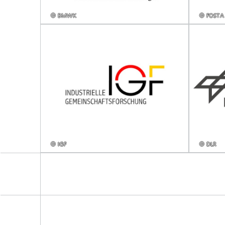
© BMWK
© FOSTA
© IGF
© DLR