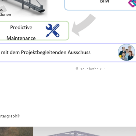
© Fraunhofer IGP
utergraphik