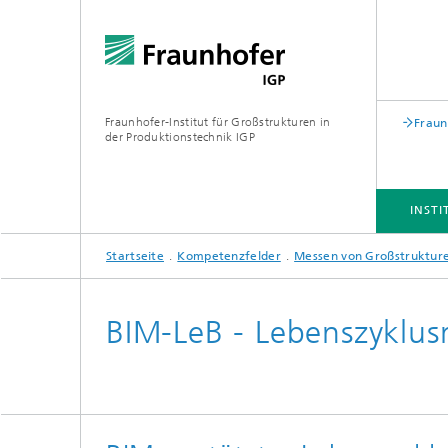
Fraunhofer-Institut für Großstrukturen in
Fraun
der Produktionstechnik IGP
INSTI
Startseite
Kompetenzfelder
Messen von Großstruktur
INSTITUT
KOMPETENZFELDER
INNOVATIONSFELDER
PUBLIKATIONEN
KONTAKT
BIM-LeB - Lebenszyklu