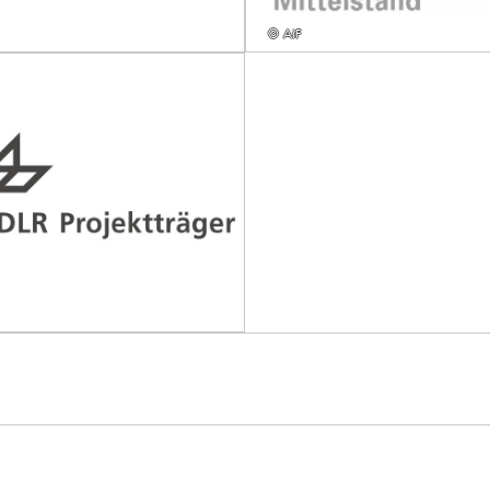
© AiF