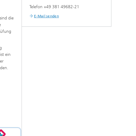
Telefon +49 381 49682-21
E-Mail senden
sind die
e
rüfung
g
st ein
er
rden.