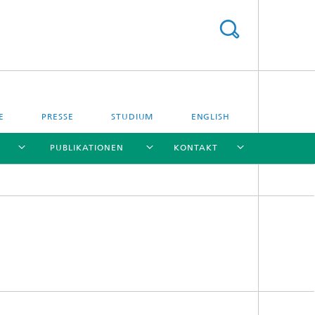
E
PRESSE
STUDIUM
ENGLISH
PUBLIKATIONEN
KONTAKT
[X]
[X]
[X]
[X]
[X]