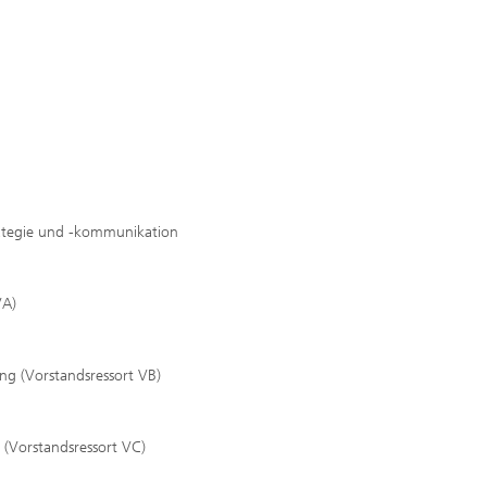
rategie und -kommunikation
VA)
ung (Vorstandsressort VB)
 (Vorstandsressort VC)