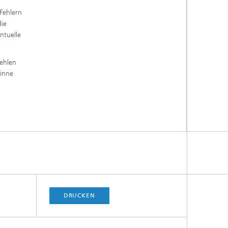
 Fehlern
die
ntuelle
Fehlen
Sinne
DRUCKEN