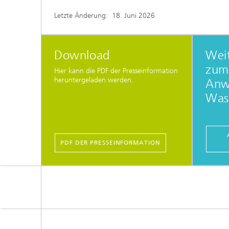
Letzte Änderung:
18. Juni 2026
Download
Wei
zum
Hier kann die PDF der Presseinformation
heruntergeladen werden.
Anw
Wass
PDF DER PRESSEINFORMATION