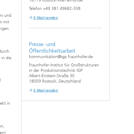
18119 Rostock-Warnemünde
Telefon +49 381 49682-338
en und
E-Mail senden
n mit
ungen
Presse- und
Öffentlichkeitsarbeit
durch.
kommunikation@igp.fraunhofer.de
in die
Fraunhofer-Institut für Großstrukturen
in der Produktionstechnik IGP
Albert-Einstein-Straße 30
f
18059 Rostock, Deutschland
E-Mail senden
ekt in
en,
dern