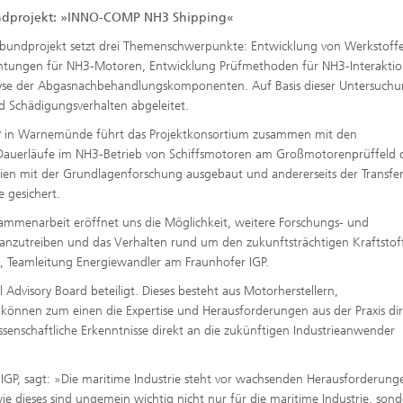
dprojekt: »INNO-COMP NH3 Shipping«
bundprojekt setzt drei Themenschwerpunkte: Entwicklung von Werkstoff
htungen für NH3-Motoren, Entwicklung Prüfmethoden für NH3-Interaktio
yse der Abgasnachbehandlungskomponenten. Auf Basis dieser Untersuch
 Schädigungsverhalten abgeleitet.
P in Warnemünde führt das Projektkonsortium zusammen mit den
ts Dauerläufe im NH3-Betrieb von Schiffsmotoren am Großmotorenprüffeld 
en mit der Grundlagenforschung ausgebaut und andererseits der Transfer 
 gesichert.
Zusammenarbeit eröffnet uns die Möglichkeit, weitere Forschungs- und
ranzutreiben und das Verhalten rund um den zukunftsträchtigen Kraftstof
e, Teamleitung Energiewandler am Fraunhofer IGP.
Advisory Board beteiligt. Dieses besteht aus Motorherstellern,
können zum einen die Expertise und Herausforderungen aus der Praxis dir
enschaftliche Erkenntnisse direkt an die zukünftigen Industrieanwender
fer IGP, sagt: »Die maritime Industrie steht vor wachsenden Herausforderung
ie dieses sind ungemein wichtig nicht nur für die maritime Industrie, son