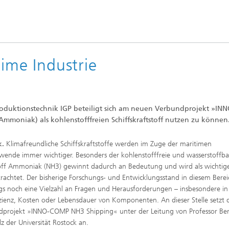
time Industrie
Produktionstechnik IGP beteiligt sich am neuen Verbundprojekt »INN
(Ammoniak) als kohlenstofffreien Schiffskraftstoff nutzen zu können
k.
Klimafreundliche Schiffskraftstoffe werden im Zuge der maritimen
wende immer wichtiger. Besonders der kohlenstofffreie und wasserstoffba
off Ammoniak (NH3) gewinnt dadurch an Bedeutung und wird als wichtige
trachtet. Der bisherige Forschungs- und Entwicklungsstand in diesem Berei
ngs noch eine Vielzahl an Fragen und Herausforderungen – insbesondere i
izienz, Kosten oder Lebensdauer von Komponenten. An dieser Stelle setzt 
projekt »INNO-COMP NH3 Shipping« unter der Leitung von Professor Ber
z der Universität Rostock an.