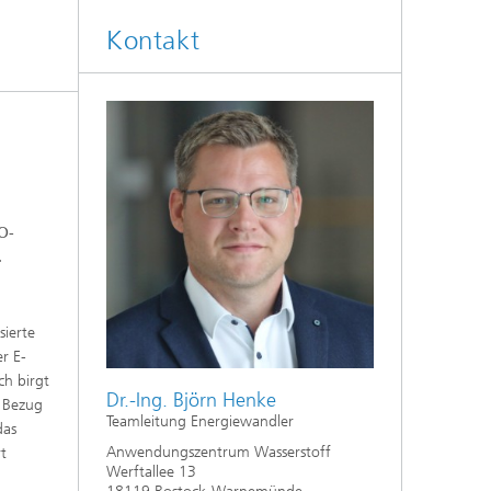
Kontakt
O-
.
sierte
r E-
ch birgt
Dr.-Ing. Björn Henke
n Bezug
Teamleitung Energiewandler
das
Anwendungszentrum Wasserstoff
t
Werftallee 13