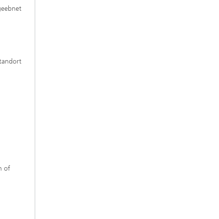
geebnet
tandort
n of