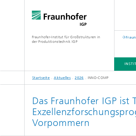
Fraunhofer-Institut für Großstrukturen in
Fraun
der Produktionstechnik IGP
INSTI
Startseite
Aktuelles
2026
INNO-COMP
INSTITUT
KOMPETENZFELDER
INNOVATIONSFELDER
PUBLIKATIONEN
KONTAKT
Das Fraunhofer IGP ist T
Exzellenzforschungspr
Vorpommern