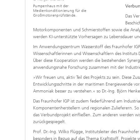
Verbun
Pumpenhaus mit der
Medienkonditionierung für die
Großmotorenprüfstände.
Das Ver
Beschic
Motorkomponenten und Schmierstoffen sowie die Anal
werden KI-unterstützte Vorhersagen zu Lebensdauer und
Im Anwendungszentrum Wasserstoff des Fraunhofer IG
Wissenschaftlerinnen und Wissenschaftlern des Institu
Über diese Kooperation werden die bestehenden Synergi
anwendungsnahe Forschung zusammen mit der Industrie
»Wir freuen uns, aktiv Teil des Projekts zu sein. Diese 
Entwicklungsschritte in der maritimen Energiewende vo
Ammoniak besser zu verstehen.« so Dr.-Ing. Björn Henk
Das Fraunhofer IGP ist zudem federführend am Industrial 
Komponentenherstellern und regionalen Zulieferern. So 
das Verbundprojekt einfließen. Zum anderen werden wiss
zurückgespiegelt.
Prof. Dr.-Ing. Wilko Flügge, Institutsleiter des Fraunho
besonders in Bezug auf das Thema Kraftstoff. Projekte w