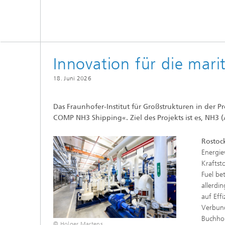
Innovation für die mari
18. Juni 2026
Das Fraunhofer-Institut für Großstrukturen in der 
COMP NH3 Shipping«. Ziel des Projekts ist es, NH3 
Rostoc
Energie
Kraftst
Fuel be
allerdi
auf Eff
Verbund
Buchhol
© Holger Martens