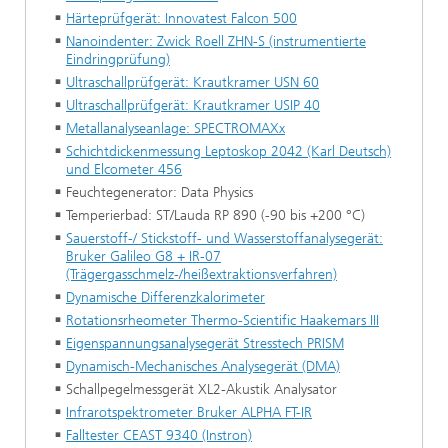
Härteprüfgerät: Innovatest Falcon 500
Nanoindenter: Zwick Roell ZHN-S (instrumentierte
Eindringprüfung)
Ultraschallprüfgerät: Krautkramer USN 60
Ultraschallprüfgerät: Krautkramer USIP 40
Metallanalyseanlage: SPECTROMAXx
Schichtdickenmessung Leptoskop 2042 (Karl Deutsch)
und Elcometer 456
Feuchtegenerator: Data Physics
Temperierbad: ST/Lauda RP 890 (-90 bis +200 °C)
Sauerstoff-/ Stickstoff- und Wasserstoffanalysegerät:
Bruker Galileo G8 + IR-07
(Trägergasschmelz-/heißextraktionsverfahren)
Dynamische Differenzkalorimeter
Rotationsrheometer Thermo-Scientific Haakemars III
Eigenspannungsanalysegerät Stresstech PRISM
Dynamisch-Mechanisches Analysegerät (DMA)
Schallpegelmessgerät XL2-Akustik Analysator
Infrarotspektrometer Bruker ALPHA FT-IR
Falltester CEAST 9340 (Instron)