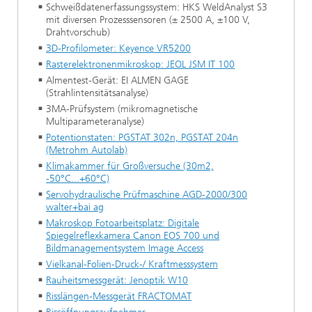
Schweißdatenerfassungssystem: HKS WeldAnalyst S3
mit diversen Prozesssensoren (± 2500 A, ±100 V,
Drahtvorschub)
3D-Profilometer: Keyence VR5200
Rasterelektronenmikroskop: JEOL JSM IT 100
Almentest-Gerät: EI ALMEN GAGE
(Strahlintensitätsanalyse)
3MA-Prüfsystem (mikromagnetische
Multiparameteranalyse)
Potentionstaten: PGSTAT 302n, PGSTAT 204n
(Metrohm Autolab)
Klimakammer für Großversuche (30m2,
-50°C...+60°C)
Servohydraulische Prüfmaschine AGD-2000/300
walter+bai ag
Makroskop Fotoarbeitsplatz: Digitale
Spiegelreflexkamera Canon EOS 700 und
Bildmanagementsystem Image Access
Vielkanal-Folien-Druck-/ Kraftmesssystem
Rauheitsmessgerät: Jenoptik W10
Risslängen-Messgerät FRACTOMAT