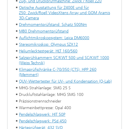
Zug- und Druckprüfmaschine: Zwick / Roell Z20
Optische Ausstattung für Z400E und für
Z50: Zwick/Roell VideoXtens Array und GOM Aramis
3D-Camera
Drehmomentprüfstand: Schatz 500Nm
M80 Drehmomentprüfstand
Auflichtmikroskopsystem: Leica DM6000
Stereomikroskop: Olympus SZX12
Heliumlecktestgerät: HLT 160/560
Salzsprühkammern SC/KWT 500 und SC/KWT 1000
(Weiss Technik)
Klimaprüfschränke C-70/350 (CTS). HPP 260
(Memmert)
QUV-Wettertester für UV- und Kondensation (Q-Lab)
MHG-Strahlanlage: SMG 25 S
Druckluftstahlanlage: MHG SMG 100
Präzisionstrennschneider
Warmeinbettpresse: Opal 400
Pendelschlagwerk: HIT 50P
Pendelschlagwerk: PSd 450
Härteprüfgerät: 432 SVD